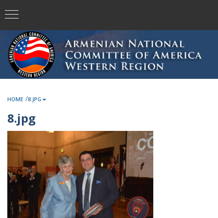
/
HOME
8.JPG
8.jpg